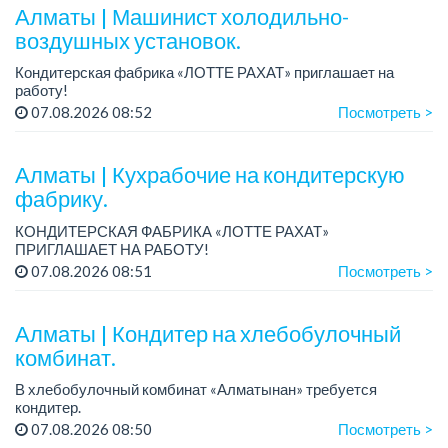
предоставляется...
Алматы | Машинист холодильно-
воздушных установок.
Кондитерская фабрика «ЛОТТЕ РАХАТ» приглашает на
работу!
Зарплата: от 293 099 до 390 328 тенге.
07.08.2026 08:52
Посмотреть >
График работы: сменный.
Условия: стабильная зарплата (указана с вычетом налогов),
пре...
Алматы | Кухрабочие на кондитерскую
фабрику.
КОНДИТЕРСКАЯ ФАБРИКА «ЛОТТЕ РАХАТ»
ПРИГЛАШАЕТ НА РАБОТУ!
Зарплата: от 120 000 до 180 000 тенге.
07.08.2026 08:51
Посмотреть >
График работы: сменный.
Условия: стабильная зарплата (указана с вычетом налогов),
пред...
Алматы | Кондитер на хлебобулочный
комбинат.
В хлебобулочный комбинат «Алматынан» требуется
кондитер.
Зарплата: 200 000 тенге на руки.
07.08.2026 08:50
Посмотреть >
График работы: 4/3, с 09.00 до 18.00. Дополнительный