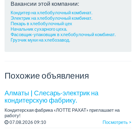
Вакансии этой компании:
Кондитер на хлебобулочный комбинат.
Электрик на хлебобулочный комбинат.
Пекарь в хлебобулочный цех
Начальник сухарного цеха.
Фасовщик-упаковщик в хлебобулочный комбинат.
Грузчик муки на хлебозавод.
Похожие объявления
Алматы | Слесарь-электрик на
кондитерскую фабрику.
Кондитерская фабрика «ЛОТТЕ РАХАТ» приглашает на
работу!
График работы: сменный.
07.08.2026 09:10
Посмотреть >
Зарплата: от 359 062 тенге.
Условия: стабильная зарплата (указана с вычетом налогов),