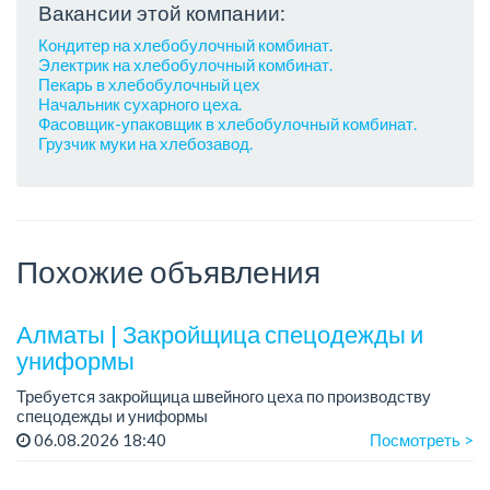
Вакансии этой компании:
Кондитер на хлебобулочный комбинат.
Электрик на хлебобулочный комбинат.
Пекарь в хлебобулочный цех
Начальник сухарного цеха.
Фасовщик-упаковщик в хлебобулочный комбинат.
Грузчик муки на хлебозавод.
Похожие объявления
Алматы | Закройщица спецодежды и
униформы
Требуется закройщица швейного цеха по производству
спецодежды и униформы
Рабочий день с 9:00 до 18:00
06.08.2026 18:40
Посмотреть >
Только официальное трудоустройство...