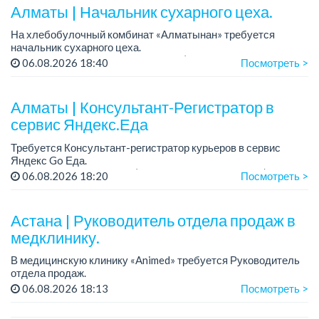
Алматы | Начальник сухарного цеха.
На хлебобулочный комбинат «Алматынан» требуется
начальник сухарного цеха.
Зарплата: от 300 000 тенге на руки (обсуждается на
06.08.2026 18:40
Посмотреть >
собеседовании).
График работы: 5/2.
Алматы | Консультант-Регистратор в
Требования: оп...
сервис Яндекс.Еда
Требуется Консультант-регистратор курьеров в сервис
Яндекс Go Еда.
Условия: работа в офисе (Абылай хана - Макатаева).
06.08.2026 18:20
Посмотреть >
График работы: 5/2, пятидневка, с 9 до 18 час.
Требован...
Астана | Руководитель отдела продаж в
медклинику.
В медицинскую клинику «Animed» требуется Руководитель
отдела продаж.
Зарплата: от 1 200 000 тенге в месяц.
06.08.2026 18:13
Посмотреть >
График работы: 5/2, с 10.00 до 19.00.
Требования: опыт работы руководителем...