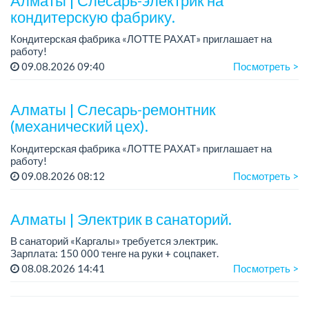
Алматы | Слесарь-электрик на
кондитерскую фабрику.
Кондитерская фабрика «ЛОТТЕ РАХАТ» приглашает на
работу!
График работы: сменный.
09.08.2026 09:40
Посмотреть >
Зарплата: от 359 062 тенге.
Условия: стабильная зарплата (указана с вычетом налогов),
предоставляется...
Алматы | Слесарь-ремонтник
(механический цех).
Кондитерская фабрика «ЛОТТЕ РАХАТ» приглашает на
работу!
График работы: сменный.
09.08.2026 08:12
Посмотреть >
Зарплата: от 293 906 до 390 328 тенге.
Условия: стабильная зарплата (указана с вычетом налогов),
пред...
Алматы | Электрик в санаторий.
В санаторий «Каргалы» требуется электрик.
Зарплата: 150 000 тенге на руки + соцпакет.
График работы: 6/1, c 09.00 до 17.00; в субботу с 09.00 до
08.08.2026 14:41
Посмотреть >
12.00.
Все подробности обсужда...