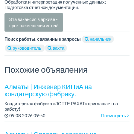
Обработка и интерпретация полученных данных;
Подготовка отчетной документации.
Эта вакансия в архиве -
срок размещения истек!
Поиск работы, связанные запросы
начальник
руководитель
вахта
Похожие объявления
Алматы | Инженер КИПиА на
кондитерскую фабрику.
Кондитерская фабрика «ЛОТТЕ РАХАТ» приглашает на
работу!
Зарплата: от 287 000 до 405 000 тенге.
09.08.2026 09:50
Посмотреть >
График работы: 5/2, с 8.00 до 17.00.
Условия: стабильная зарплата (указана с вычетом н...