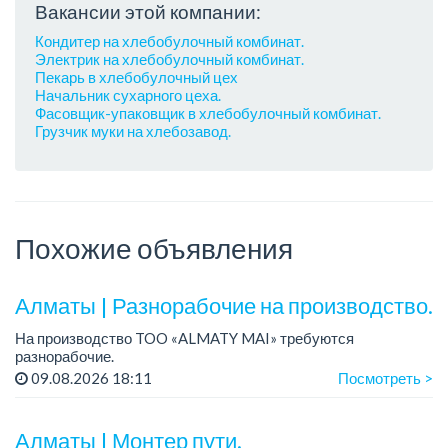
Вакансии этой компании:
Кондитер на хлебобулочный комбинат.
Электрик на хлебобулочный комбинат.
Пекарь в хлебобулочный цех
Начальник сухарного цеха.
Фасовщик-упаковщик в хлебобулочный комбинат.
Грузчик муки на хлебозавод.
Похожие объявления
Алматы | Разнорабочие на производство.
На производство TOO «ALMATY MAI» требуются
разнорабочие.
Зарплата: от 250 000 до 300 000 тенге на руки.
09.08.2026 18:11
Посмотреть >
График работы: 5/2, с 08.00 до 17.00.
Требования: среднее или среднее професси...
Алматы | Монтер пути.