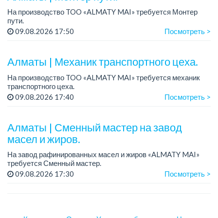
На производство TOO «ALMATY MAI» требуется Монтер
пути.
Зарплата: 322 000 тенге.
09.08.2026 17:50
Посмотреть >
График работы: 5/2, с 08.00 до 17.00.
Требования: высшее или среднее специальное
Алматы | Механик транспортного цеха.
образование...
На производство TOO «ALMATY MAI» требуется механик
транспортного цеха.
Зарплата: до 380 000 тенге на руки.
09.08.2026 17:40
Посмотреть >
График работы: 5/2, с 08.00 до 17.00.
Требования: высшее или среднее...
Алматы | Сменный мастер на завод
масел и жиров.
На завод рафинированных масел и жиров «ALMATY MAI»
требуется Сменный мастер.
Зарплата: 423 000 тенге.
09.08.2026 17:30
Посмотреть >
График работы: сменный, 2/2, с 08.00 до 20.00 и с 20.00 до
08.00.
Требования: оп...