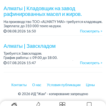
Условия: стабильная зарплата (указана с вычетом налогов),
п...
Алматы | Кладовщик на завод
рафинированных масел и жиров.
На производство TOO «ALMATY MAI» требуется кладовщик.
Зарплата: до 310 000 тенге на руки.
График работы: 5/2, с 08.00 до 17.00.
08.08.2026 16:50
Посмотреть >
Требования: среднее профессиональное образован...
Алматы | Завскладом
Требуется Завскладом.
График работы: с 09:00 до 18:00.
Место работы: Иргели (рынок Алтын Орда)....
07.08.2026 15:47
Посмотреть >
Контакты
О нас
Условия публикации
Цены
© 2026 ИД "Жан" - копирование запрещено