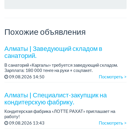
Похожие объявления
Алматы | Заведующий складом в
санаторий.
В санаторий «Каргалы» требуется заведующий складом.
Зарплата: 180 000 тенге на руки + соцпакет.
График работы: 2/2.
09.08.2026 14:50
Посмотреть >
Все подробности обсуждаются на собеседовании....
Алматы | Специалист-закупщик на
кондитерскую фабрику.
Кондитерская фабрика «ЛОТТЕ РАХАТ» приглашает на
работу!
Зарплата: до 275 000 тенге.
09.08.2026 13:43
Посмотреть >
График работы: 5/2, с 08.00 до 17.00.