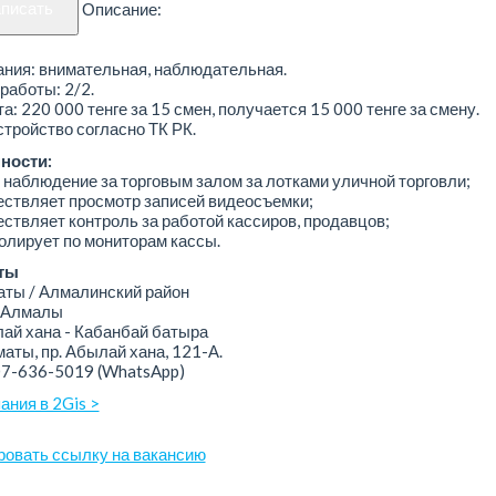
аписать
Описание:
ния: внимательная, наблюдательная.
работы: 2/2.
а: 220 000 тенге за 15 смен, получается 15 000 тенге за смену.
тройство согласно ТК РК.
ности:
 наблюдение за торговым залом за лотками уличной торговли;
ствляет просмотр записей видеосъемки;
ствляет контроль за работой кассиров, продавцов;
олирует по мониторам кассы.
ты
ы / Алмалинский район
 Алмалы
й хана - Кабанбай батыра
аты, пр. Абылай хана, 121-А.
07-636-5019
(WhatsApp)
ания в 2Gis >
ровать ссылку на вакансию