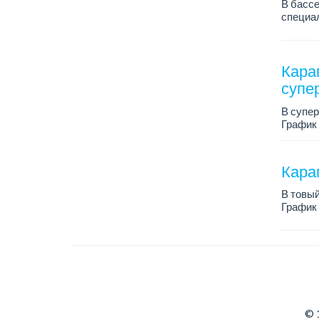
В басс
специал
График р
Кара
супе
В супер
График 
Услови
- Питан
Караг
В товый
График 
Зарплат
© 