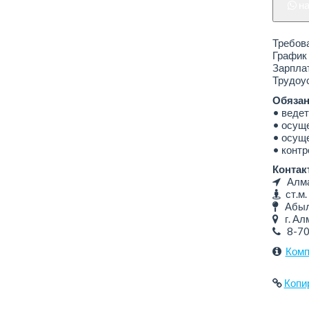
н
Требова
График 
Зарплат
Трудоус
Обязан
• ведет
• осуще
• осуще
• контр
Контак
Алмат
ст.м.
Абыла
г. Алм
8-7
Комп
Копи