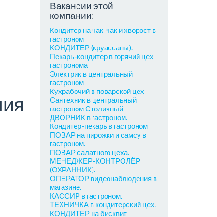
Вакансии этой
компании:
Кондитер на чак-чак и хворост в
гастроном
КОНДИТЕР (круассаны).
Пекарь-кондитер в горячий цех
гастронома
Электрик в центральный
гастроном
Кухрабочий в поварской цех
ния
Сантехник в центральный
гастроном Столичный
ДВОРНИК в гастроном.
Кондитер-пекарь в гастроном
ПОВАР на пирожки и самсу в
гастроном.
ПОВАР салатного цеха.
МЕНЕДЖЕР-КОНТРОЛЁР
(ОХРАННИК).
ОПЕРАТОР видеонаблюдения в
магазине.
КАССИР в гастроном.
ТЕХНИЧКА в кондитерский цех.
КОНДИТЕР на бисквит