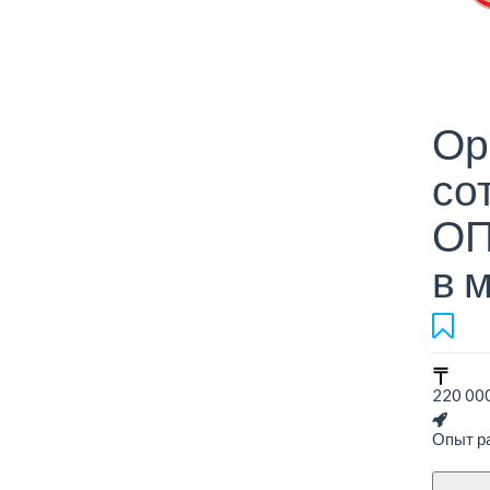
Ор
со
ОП
в 
220 000
Опыт ра