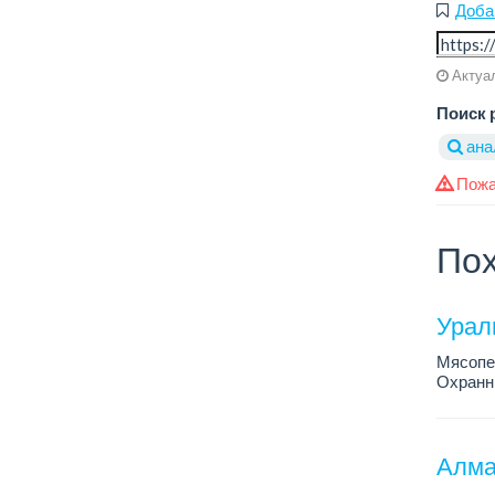
Доба
Актуал
Поиск 
ана
Пожа
Пох
Урал
Мясопе
Охранни
Алма