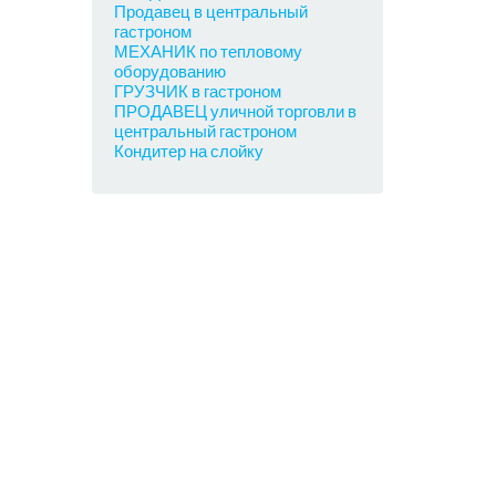
Продавец в центральный
гастроном
МЕХАНИК по тепловому
оборудованию
ГРУЗЧИК в гастроном
ПРОДАВЕЦ уличной торговли в
центральный гастроном
Кондитер на слойку