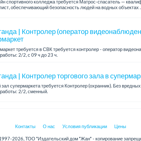
ейн спортивного колледжа требуется Матрос-спасатель — квал
ист, обеспечивающий безопасность людей на водных объектах .
аботы: 6/1, с 07:00 до 14:00....
ганда | Контролер (оператор видеонаблюден
рмаркет
маркет требуется в СВК требуется контролер - оператор видеон
работы: 2/2, с 09 ч до 23 ч.
я:
ие и развозка за счет работодателя.
анда | Контролер торгового зала в супермар
 зал супермаркета требуется Контролер (охранник). Без вредных
работы: 2/2, сменный.
а: от 200 000 тенге, оплата до 10 числа каждого месяца.
Контакты
О нас
Условия публикации
Цены
1997-2026, ТОО "Издательский дом "Жан" - копирование запрещ