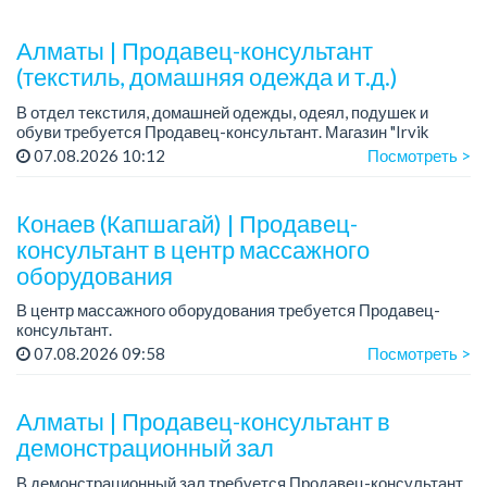
Алматы | Продавец-консультант
(текстиль, домашняя одежда и т.д.)
В отдел текстиля, домашней одежды, одеял, подушек и
обуви требуется Продавец-консультант. Магазин "Irvik
Home".
07.08.2026 10:12
Посмотреть >
График работы: 3/2, с 10:00 до 20:00.
Зарплата: от 400 000 тенге и выше.
Конаев (Капшагай) | Продавец-
консультант в центр массажного
оборудования
В центр массажного оборудования требуется Продавец-
консультант.
Зарплата: от 180 000 до 300 000 тенге в месяц.
07.08.2026 09:58
Посмотреть >
Требования: активность, целеустремленность, позитив,
трудолюбие.
Гр...
Алматы | Продавец-консультант в
демонстрационный зал
В демонстрационный зал требуется Продавец-консультант.