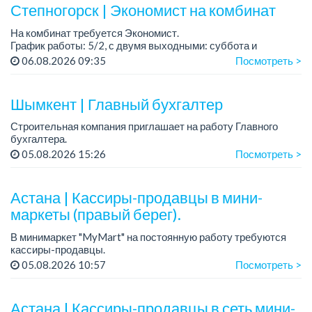
Степногорск | Экономист на комбинат
На комбинат требуется Экономист.
График работы: 5/2, с двумя выходными: суббота и
воскресенье.
06.08.2026 09:35
Посмотреть >
Требования:
- высшее образование по соответствующему направлению
Шымкент | Главный бухгалтер
(экономическое)...
Строительная компания приглашает на работу Главного
бухгалтера.
05.08.2026 15:26
Посмотреть >
Требования:
• Высшее образование (бухгалтерский учет, финансы,
экономика).
Астана | Кассиры-продавцы в мини-
• Опыт работы главным бухгалтером от...
маркеты (правый берег).
В минимаркет "MyMart" на постоянную работу требуются
кассиры-продавцы.
График работы: 2/2, с 08.00 до 23.00.
05.08.2026 10:57
Посмотреть >
После работы развозка бесплатно до дома.
Зарплата: от 200 000 до 250 000 ...
Астана | Кассиры-продавцы в сеть мини-