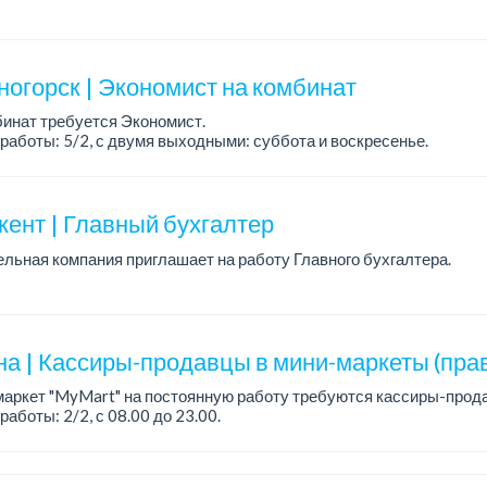
работы: 5/2, с 08.00 до 17.00.
а: 330 000 тенге на руки.
ния: опыт работы от 2 лет...
ногорск | Экономист на комбинат
инат требуется Экономист.
работы: 5/2, с двумя выходными: суббота и воскресенье.
ания:
е образование по соответствующему направлению (экономическое
ент | Главный бухгалтер
льная компания приглашает на работу Главного бухгалтера.
ания:
е образование (бухгалтерский учет, финансы, экономика).
работы главным бухгалтером от...
на | Кассиры-продавцы в мини-маркеты (прав
аркет "MyMart" на постоянную работу требуются кассиры-прод
работы: 2/2, с 08.00 до 23.00.
аботы развозка бесплатно до дома.
а: от 200 000 до 250 000 ...