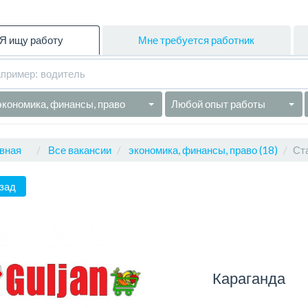
Я ищу работу
Мне требуется работник
экономика, финансы, право
Любой опыт работы
вная
Все вакансии
экономика, финансы, право (18)
Ст
зад
Караганда