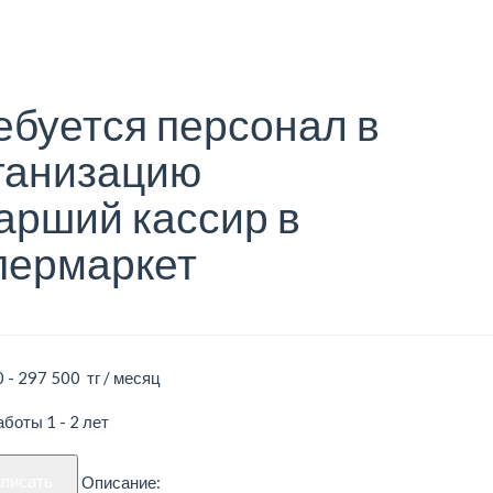
ебуется персонал в
ганизацию
арший кассир в
пермаркет
 - 297 500 тг / месяц
боты 1 - 2 лет
аписать
Описание: