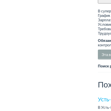
В супер
График 
Зарплат
Условия
Требова
Трудоус
Обязан
контрол
Эта в
Поиск 
Пох
Усть
В Усть-