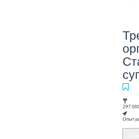
Тр
ор
Ст
су
297 000
Опыт ра
н