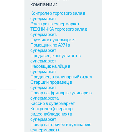
компании:
Контролер торгового зала в
супермаркет
Электрик в супермаркет
ТЕХНИЧКА торгового зала в
супермаркет.
Грузчик в супермаркет
Помощник по АХЧ в
супермаркет
Продавец-консультант в
супермаркет
Фасовщик на яйца в
супермаркет
Продавец в кулинарный отдел
Старший продавец в
супермаркет
Повар на фритюр в кулинарию
супермаркета
Кассир в супермаркет
Контролер (оператор
видеонаблюдения) в
супермаркет
Повар на горячее в кулинарию
(супермаркет)