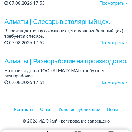
График работы: 6/1, с 09.00 до 18.00.
07.08.2026 17:55
Посмотреть >
Зарплата: 300 000 тенге на руки.
Требования: опыт работы от 1 го...
Алматы | Слесарь в столярный цех.
В производственную компанию (столярно-мебельный цех)
требуется слесарь.
График работы: 5/2, с 08.00 до 18.00.
07.08.2026 17:52
Посмотреть >
Зарплата: 300 000 тенге в месяц.
Более подробная информация обсуждается ...
Алматы | Разнорабочие на производство.
На производство TOO «ALMATY MAI» требуются
разнорабочие.
Зарплата: от 250 000 до 300 000 тенге на руки.
07.08.2026 17:51
Посмотреть >
График работы: 5/2, с 08.00 до 17.00.
Требования: среднее или среднее професси...
Контакты
О нас
Условия публикации
Цены
© 2026 ИД "Жан" - копирование запрещено