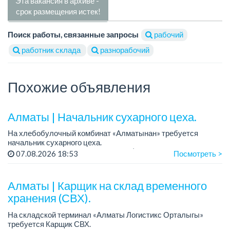
Эта вакансия в архиве -
срок размещения истек!
Поиск работы, связанные запросы
рабочий
работник склада
разнорабочий
Похожие объявления
Алматы | Начальник сухарного цеха.
На хлебобулочный комбинат «Алматынан» требуется
начальник сухарного цеха.
Зарплата: от 300 000 тенге на руки (обсуждается на
07.08.2026 18:53
Посмотреть >
собеседовании).
График работы: 5/2.
Алматы | Карщик на склад временного
Требования: оп...
хранения (СВХ).
На складской терминал «Алматы Логистикс Орталыгы»
требуется Карщик СВХ.