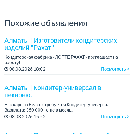
Похожие объявления
Алматы | Изготовители кондитерских
изделий "Рахат".
Кондитерская фабрика «ЛОТТЕ РАХАТ» приглашает на
работу!
График работы: сменный.
08.08.2026 18:02
Посмотреть >
Зарплата: от 202 729 до 330 216 тенге.
Условия: стабильная зарплата (указана с вычетом налогов),
пред...
Алматы | Кондитер-универсал в
пекарню.
В пекарню «Белес» требуется Кондитер-универсал.
Зарплата: 350 000 тенге в месяц.
График работы: 4/2, с 08.00 до 20.00.
08.08.2026 15:52
Посмотреть >
Требования: опыт работы....