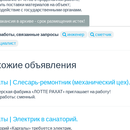
оль поставки материалов на объект;
одействие с государственными органами.
акансия в архиве - срок размещения истек!
работы, связанные запросы
инженер
сметчик
циалист
ожие объявления
ты | Слесарь-ремонтник (механический цех)
ерская фабрика «ЛОТТЕ РАХАТ» приглашает на работу!
работы: сменный.
а: от 293 906 до 390 328 тенге.
: стабильная зарплата (указана с вычетом налогов), пред...
ы | Электрик в санаторий.
орий «Каргалы» требуется электрик.