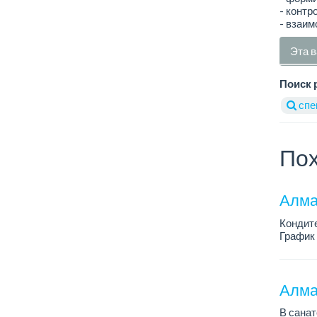
- контр
- взаим
Эта в
Поиск 
спе
Пох
Алма
Кондит
График 
Зарплат
Условия
Алмат
В санат