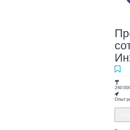
Пр
со
Ин
240 000
Опыт ра
н