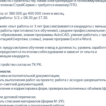
нию по строительству линий электропередач и телекоммуникаци
телеком СтройСервис» требуется инженер ПТО.
а: от 380 000 до 400 000 тенге в месяц.
работы: 5/2, с 08.30 до 17.30.
ния: опыт работы от 3 лет (рассматриваются кандидаты с мень
работы при готовности к обучению), среднее профессиональное
образование, знание программы AutoCAD, умение работать с пр
тацией (чертежи, схемы), знание программ Excel и Word.
: предусмотрено обучение и ввод в должность; уровень заработ
пределяется по итогам собеседования и зависит от опыта и
икации кандидата.
тройство согласно ТК РК.
ности:
товка исполнительной документации;
оль выполнения работ на проекте; работа с исходно-разрешитель
но-сметной документацией;
вление и корректировка форм, проверка выполненных объёмов (
ие деловой переписки;
оль списания материалов (форма М-29);
рование отчётов о проделанной работе;