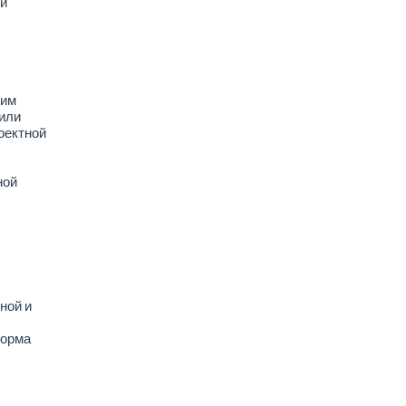
й
шим
 или
оектной
ной
ной и
форма