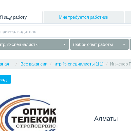
Я ищу работу
Мне требуется работник
итр, it-специалисты
Любой опыт работы
вная
Все вакансии
итр, it-специалисты (11)
Инженер 
зад
Алматы