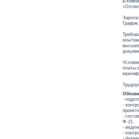
В компа
«Оптик
Зарплат
График 
Требова
опытом 
высшее 
докумен
Условия
платы о
квалиф
Трудоус
Обязан
- подго
- контр
проект
- соста
Ф-2);
- веден
- контр
- форми