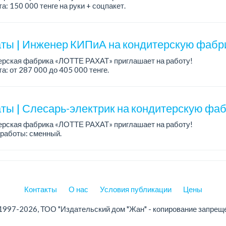
а: 150 000 тенге на руки + соцпакет.
работы: 6/1, c 09.00 до 17.00; в субботу с 09.00 до 12.00.
робности обсужда...
ты | Инженер КИПиА на кондитерскую фабри
ерская фабрика «ЛОТТЕ РАХАТ» приглашает на работу!
а: от 287 000 до 405 000 тенге.
работы: 5/2, с 8.00 до 17.00.
: стабильная зарплата (указана с вычетом н...
ты | Слесарь-электрик на кондитерскую фаб
ерская фабрика «ЛОТТЕ РАХАТ» приглашает на работу!
работы: сменный.
а: от 359 062 тенге.
: стабильная зарплата (указана с вычетом налогов), предоставляе
Контакты
О нас
Условия публикации
Цены
1997-2026, ТОО "Издательский дом "Жан" - копирование запрещ