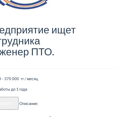
едприятие ищет
трудника
женер ПТО.
 - 370 000 тг / месяц
боты до 1 года
аписать
Описание: