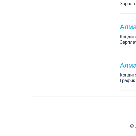
Зарплат
График 
Все под
Алма
Кондит
Зарплат
График 
Условия
Алма
Кондит
График 
Зарплат
Условия
© 