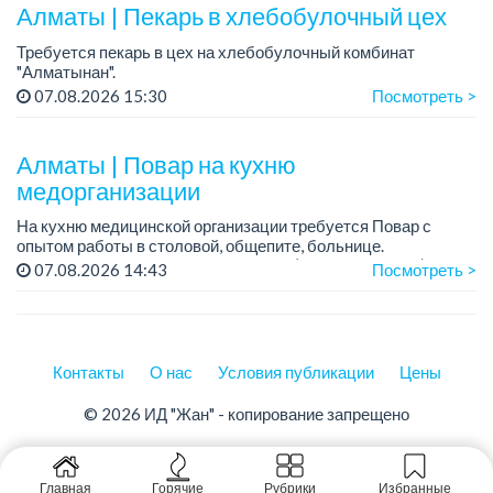
Алматы | Пекарь в хлебобулочный цех
Требуется пекарь в цех на хлебобулочный комбинат
"Алматынан".
Требования: начальное или среднее специальное
07.08.2026 15:30
Посмотреть >
образование.
График работы: 5/2.
Алматы | Повар на кухню
Зарплата: до 220 000 тенге в меся...
медорганизации
На кухню медицинской организации требуется Повар с
опытом работы в столовой, общепите, больнице.
График работы: 2/2, с 6:00 до 17:00, (15 дней в месяц)....
07.08.2026 14:43
Посмотреть >
Контакты
О нас
Условия публикации
Цены
© 2026 ИД "Жан" - копирование запрещено
Главная
Горячие
Рубрики
Избранные