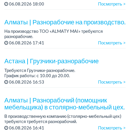
График работы: сменный.
06.08.2026 18:00
Посмотреть >
Зарплата: от 174 660 тенге.
Условия: стабильная зарплата (указана с вычетом налогов),
предоставляется...
Алматы | Разнорабочие на производство.
На производство TOO «ALMATY MAI» требуются
разнорабочие.
Зарплата: от 250 000 до 300 000 тенге на руки.
06.08.2026 17:41
Посмотреть >
График работы: 5/2, с 08.00 до 17.00.
Требования: среднее или среднее професси...
Астана | Грузчики-разнорабочие
Требуются Грузчики-разнорабочие.
График работы: с 10.00 до 20.00.
Обед с собой
06.08.2026 16:53
Посмотреть >
Зарплата: 12 000 тенге, оплата ежедневно....
Алматы | Разнорабочий (помощник
мебельщика) в столярно-мебельный цех.
В производственную компанию (столярно-мебельный цех)
требуются требуется разнорабочий.
График работы: 5/2.
06.08.2026 16:41
Посмотреть >