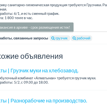
ику санитарно-гигиеническая продукция требуются Грузчики. Р
ная.
работы: 6/1, и есть сменный график.
а: 1 800 тенге в час.
акансия в архиве - срок размещения истек!
работы, связанные запросы
грузчик
рабочий
ожие объявления
ы | Грузчик муки на хлебозавод.
булочный комбинат «Алматынан» требуется грузчик муки.
работы: 5/2, с 09.00 до 18.00.
а: до 200 000 тенге в месяц.
ости: погрузка и выгрузка муки.
ты | Разнорабочие на производство.