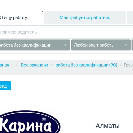
Я ищу работу
Мне требуется работник
работа без квалификации
Любой опыт работы
вная
Все вакансии
работа без квалификации (90)
Груз
зад
Алматы