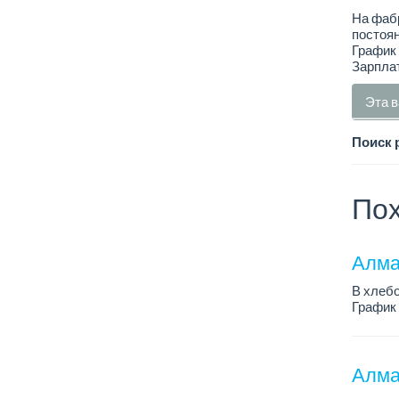
На фабр
постоян
График 
Зарплат
Эта в
Поиск 
Пох
Алмат
В хлебо
График 
Зарплат
Обязанн
У...
Алма