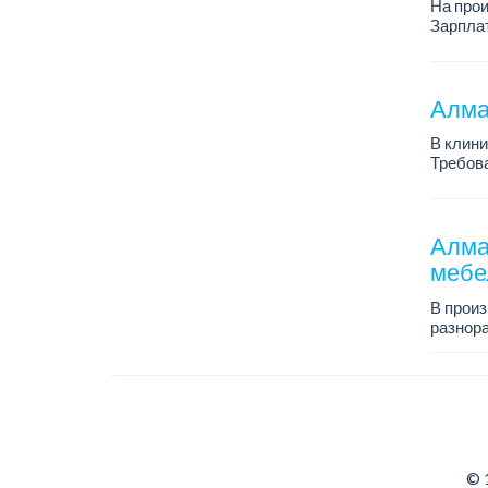
На про
Зарплат
График 
Требова
Алма
В клини
Требова
отноше
Зарплата
Алма
мебе
В прои
разнора
График 
Зарплат
...
© 