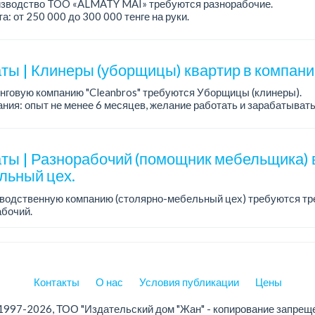
изводство TOO «ALMATY MAI» требуются разнорабочие.
а: от 250 000 до 300 000 тенге на руки.
работы: 5/2, с 08.00 до 17.00.
ния: среднее или среднее професси...
ты | Клинеры (уборщицы) квартир в компани
нговую компанию "Cleanbros" требуются Уборщицы (клинеры).
ния: опыт не менее 6 месяцев, желание работать и зарабатывать
ние.
: от 10 000 д...
ты | Разнорабочий (помощник мебельщика) 
льный цех.
зводственную компанию (столярно-мебельный цех) требуются тр
бочий.
работы: 5/2.
а: 250 000 тенге в месяц.
Контакты
О нас
Условия публикации
Цены
1997-2026, ТОО "Издательский дом "Жан" - копирование запрещ