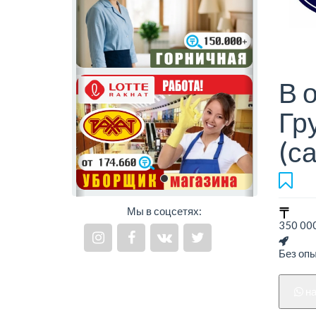
В 
Гр
(с
Мы в соцсетях:
350 000
Без оп
н