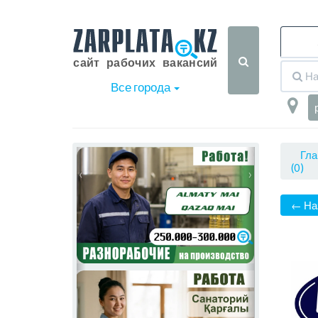
Все города
Гла
(0)
‹
›
← На