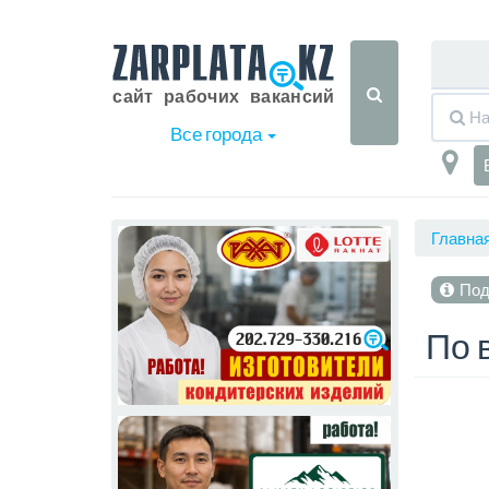
Все города
Главна
Под
По 