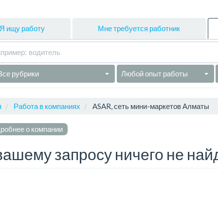
Я ищу работу
Мне требуется работник
Все рубрики
Любой опыт работы
я
Работа в компаниях
ASAR, сеть мини-маркетов Алматы
робнее о компании
вашему запросу ничего не най