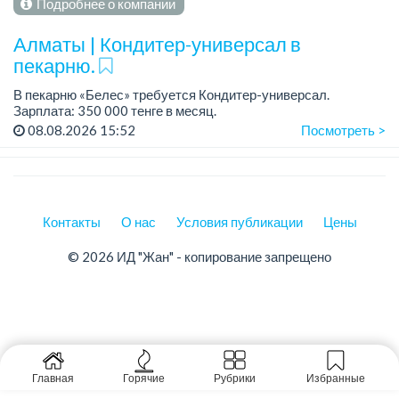
Подробнее о компании
Алматы | Кондитер-универсал в
пекарню.
В пекарню «Белес» требуется Кондитер-универсал.
Зарплата: 350 000 тенге в месяц.
График работы: 4/2, с 08.00 до 20.00.
08.08.2026 15:52
Посмотреть >
Требования: опыт работы....
Контакты
О нас
Условия публикации
Цены
© 2026 ИД "Жан" - копирование запрещено
Главная
Горячие
Рубрики
Избранные