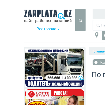
Все города
Главна
Под
По 