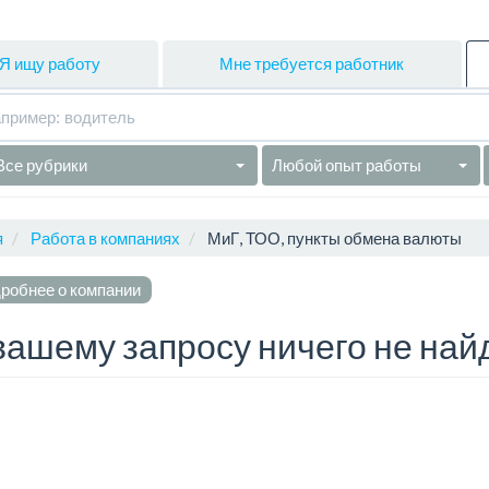
Я ищу работу
Мне требуется работник
Все рубрики
Любой опыт работы
я
Работа в компаниях
МиГ, ТОО, пункты обмена валюты
робнее о компании
вашему запросу ничего не най