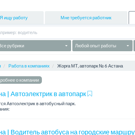
Я ищу работу
Мне требуется работник
Все рубрики
Любой опыт работы
я
Работа в компаниях
Жорға МТ, автопарк № 6 Астана
робнее о компании
на | Автоэлектрик в автопарк
ся Автоэлектрик в автобусный парк.
ания:
 электронику автобусов.
ственный, без вредных привычек....
на | Водитель автобуса на городские маршр