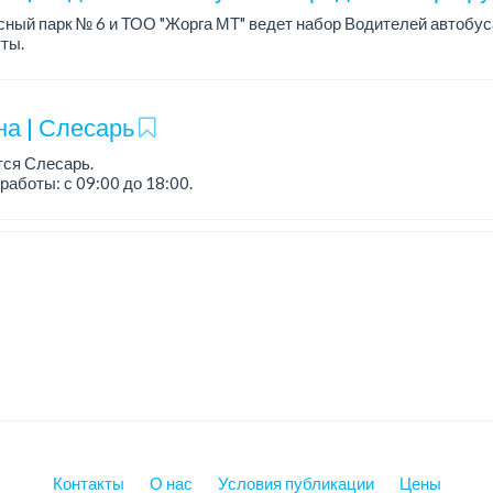
ный парк № 6 и ТОО "Жорга МТ" ведет набор Водителей автобус
ты.
а от 600 000 до 1 000 000 тенге.
ания:
ие водительских прав категория ...
на | Слесарь
тся Слесарь.
работы: с 09:00 до 18:00.
а: 200 000 - 300 000 тенге....
Контакты
О нас
Условия публикации
Цены