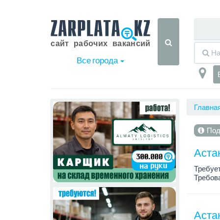
Все города
Главна
Под
Аста
Требует
Требов
- знать
- ответ
Аста