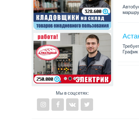
Автобус
маршру
Зарплат
Требов
- налич
Аста
Требуе
График 
Зарплат
Мы в соцсетях: